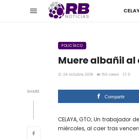
CELA
POLICÍACO
Muere albañil al
24 octubre, 2018
150 views
0
SHARE
Compartir
CELAYA, GTO; Un trabajador d
miércoles, al caer tras vence