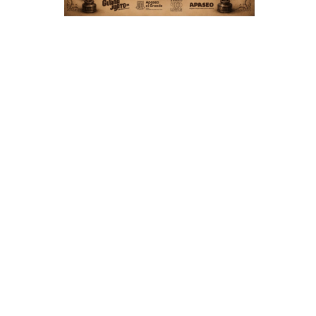
l
n
e
l
n