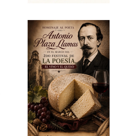
a
n
l
y
a