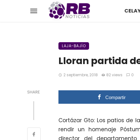
CELA
LAJA-BAJÍO
Lloran partida d
2 septiembre, 2018
82 views
0
SHARE
Compartir
Cortázar Gto: Los patios de l
rendir un homenaje Póstu
director del departamento 