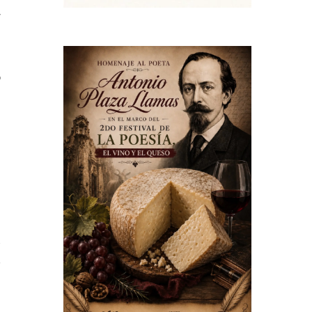
r
u
o
u
n
n
2