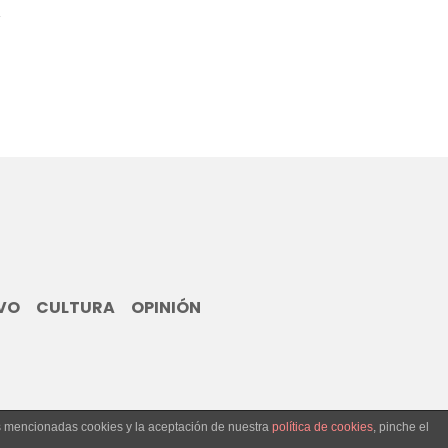
VO
CULTURA
OPINIÓN
as mencionadas cookies y la aceptación de nuestra
política de cookies
, pinche el