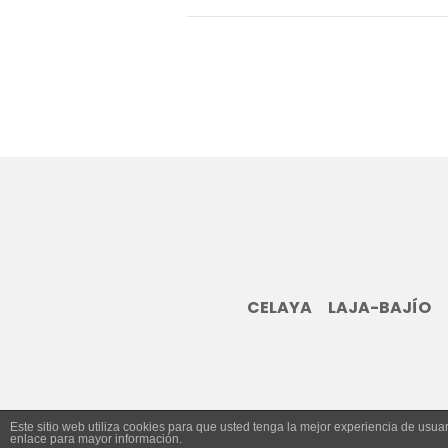
CELAYA
LAJA-BAJÍO
Este sitio web utiliza cookies para que usted tenga la mejor experiencia de us
enlace para mayor información.