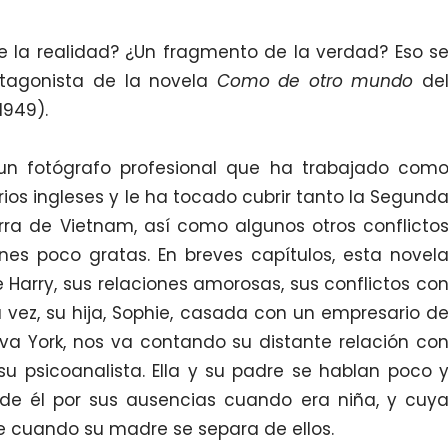
e la realidad? ¿Un fragmento de la verdad? Eso s
otagonista de la novela
Como de otro mundo
de
1949).
grafo profesional que ha trabajado com
rios ingleses y le ha tocado cubrir tanto la Segund
ra de Vietnam, así como algunos otros conflicto
nes poco gratas. En breves capítulos, esta novel
e Harry, sus relaciones amorosas, sus conflictos co
su vez, su hija, Sophie, casada con un empresario d
eva York, nos va contando su distante relación co
u psicoanalista. Ella y su padre se hablan poco 
 de él por sus ausencias cuando era niña, y cuy
 cuando su madre se separa de ellos.