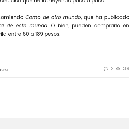
olección que he ido leyendo poco a poco.
comiendo
Como de otro mundo
, que ha publicad
ra de este mundo
. O bien, pueden comprarlo e
ila entre 60 a 189 pesos.
0
28
arura