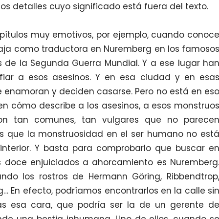
nos detalles cuyo significado está fuera del texto.
ulos muy emotivos, por ejemplo, cuando conoc
abaja como traductora en Nuremberg en los famoso
os de la Segunda Guerra Mundial. Y a ese lugar ha
iar a esos asesinos. Y en esa ciudad y en esa
e enamoran y deciden casarse. Pero no está en es
en cómo describe a los asesinos, a esos monstruo
 son tan comunes, tan vulgares que no parece
s que la monstruosidad en el ser humano no est
 interior. Y basta para comprobarlo que buscar e
os doce enjuiciados a ahorcamiento es Nuremberg
ndo los rostros de Hermann Göring, Ribbendtrop
g… En efecto, podríamos encontrarlos en la calle si
ras esa cara, que podría ser la de un gerente d
onde una bestia inhumana. Uno de ellos, cuando s