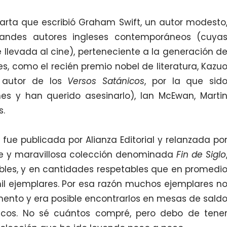
 que escribió Graham Swift, un autor modesto
andes autores ingleses contemporáneos (cuya
ue llevada al cine), perteneciente a la generación d
s, como el recién premio nobel de literatura, Kazu
l autor de los
Versos Satánicos
, por la que sid
s y han querido asesinarlo), Ian McEwan, Marti
s.
fue publicada por Alianza Editorial y relanzada po
 y maravillosa colección denominada
Fin de Siglo
les, y en cantidades respetables que en promedi
il ejemplares. Por esa razón muchos ejemplares n
ento y era posible encontrarlos en mesas de sald
cos. No sé cuántos compré, pero debo de tene