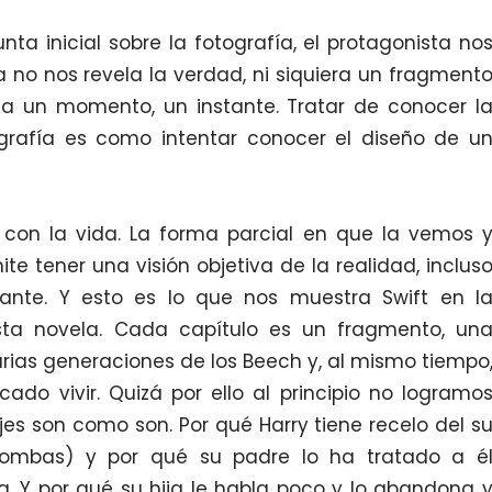
icial sobre la fotografía, el protagonista no
a no nos revela la verdad, ni siquiera un fragment
ta un momento, un instante. Tratar de conocer l
grafía es como intentar conocer el diseño de u
vida. La forma parcial en que la vemos 
 tener una visión objetiva de la realidad, inclus
dante. Y esto es lo que nos muestra Swift en l
esta novela. Cada capítulo es un fragmento, un
rias generaciones de los Beech y, al mismo tiempo
ado vivir. Quizá por ello al principio no logramo
es son como son. Por qué Harry tiene recelo del s
bombas) y por qué su padre lo ha tratado a é
a. Y por qué su hija le habla poco y lo abandona 