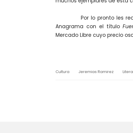
muchos ejemplares de esta c
Por lo pronto les re
Anagrama con el título
Fue
Mercado Libre cuyo precio osc
Cultura
Jeremias Ramirez
Liter