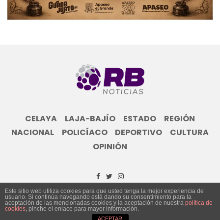
CELAYA
LAJA-BAJÍO
ESTADO
REGIÓN
NACIONAL
POLICÍACO
DEPORTIVO
CULTURA
OPINIÓN
Este sitio web utiliza cookies para que usted tenga la mejor experiencia de
usuario. Si continúa navegando está dando su consentimiento para la
© Grupo Informativo Reporte Bajío 2023
aceptación de las mencionadas cookies y la aceptación de nuestra
política de
cookies
, pinche el enlace para mayor información.
ACEPTAR