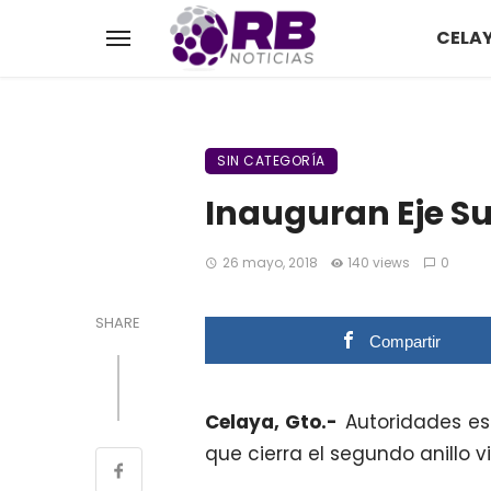
CELA
SIN CATEGORÍA
Inauguran Eje Su
26 mayo, 2018
140 views
0
SHARE
Compartir
Celaya, Gto.-
Autoridades est
que cierra el segundo anillo v