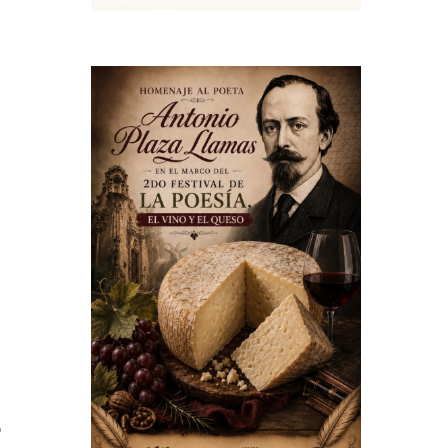
2
l
e
e
o