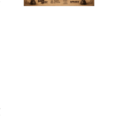
r
s
á
e
l
a
o
r