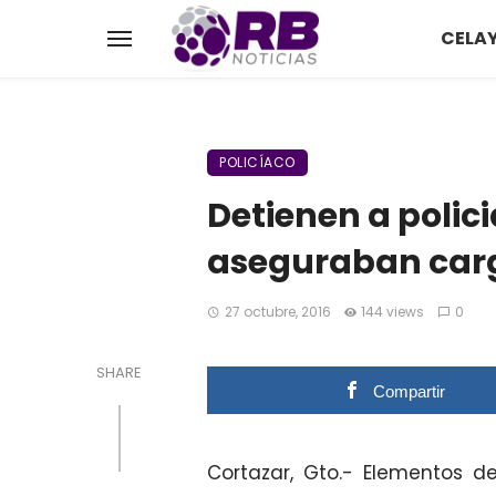
CELA
POLICÍACO
Detienen a polic
aseguraban carg
27 octubre, 2016
144 views
0
SHARE
Compartir
Cortazar, Gto.- Elementos del