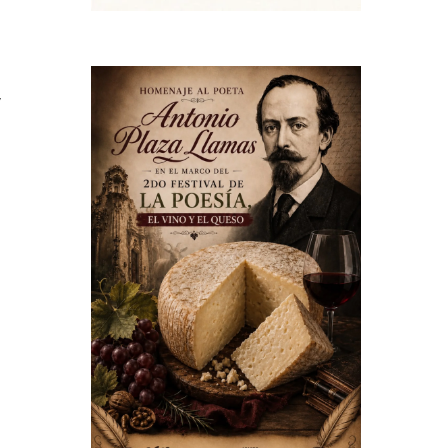
s
,
a
s
l
s
s
e
a