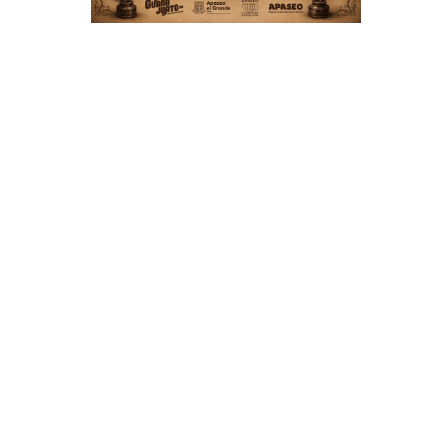
e
a
l
s
a
a
a
a