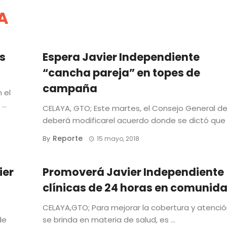
A
os
Espera Javier Independiente
“cancha pareja” en topes de
campaña
 el
..
CELAYA, GTO; Este martes, el Consejo General del
deberá modificarel acuerdo donde se dictó que lo
Reporte
By
15 mayo, 2018
ier
Promoverá Javier Independiente
clínicas de 24 horas en comunid
CELAYA,GTO; Para mejorar la cobertura y atenci
de
se brinda en materia de salud, es ...