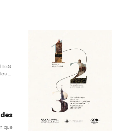
 IEEG
s ...
ades
ón que