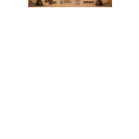
e
s
e
y
í
e
s
y
,