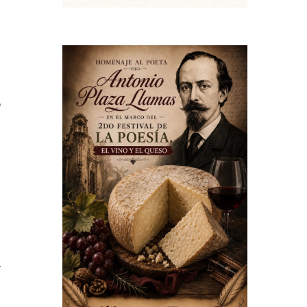
n
s
y
ó
2
s
l
,