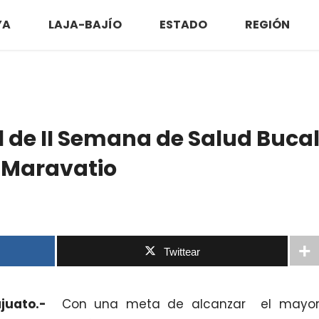
YA
LAJA-BAJÍO
ESTADO
REGIÓN
 de II Semana de Salud Buca
o Maravatio
Twittear
juato.-
Con una meta de alcanzar el mayo